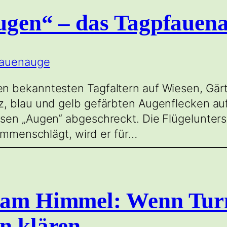
Augen“ – das Tagpfauen
n bekanntesten Tagfaltern auf Wiesen, Gärt
, blau und gelb gefärbten Augenflecken auf
en „Augen“ abgeschreckt. Die Flügelunterse
sammenschlägt, wird er für…
l am Himmel: Wenn Tur
n klären