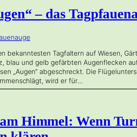
Augen“ – das Tagpfauen
n bekanntesten Tagfaltern auf Wiesen, Gärt
, blau und gelb gefärbten Augenflecken auf
en „Augen“ abgeschreckt. Die Flügelunterse
sammenschlägt, wird er für…
l am Himmel: Wenn Tur
n klären