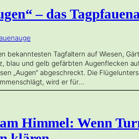
Augen“ – das Tagpfauen
n bekanntesten Tagfaltern auf Wiesen, Gärt
, blau und gelb gefärbten Augenflecken auf
en „Augen“ abgeschreckt. Die Flügelunterse
sammenschlägt, wird er für…
l am Himmel: Wenn Tur
n klären