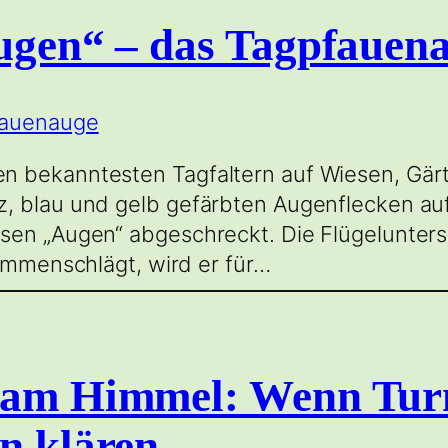
Augen“ – das Tagpfauen
n bekanntesten Tagfaltern auf Wiesen, Gärt
, blau und gelb gefärbten Augenflecken auf
en „Augen“ abgeschreckt. Die Flügelunterse
sammenschlägt, wird er für…
l am Himmel: Wenn Tur
n klären